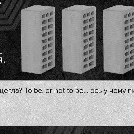
егла? To be, or not to be… ось у чому п