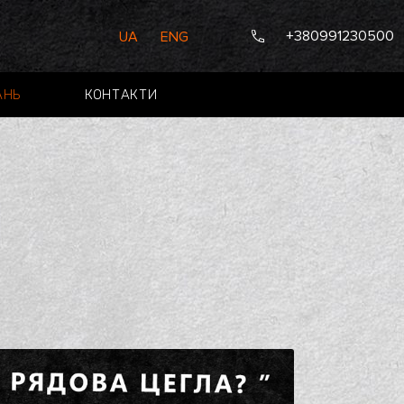
+380991230500
UA
ENG
АНЬ
КОНТАКТИ